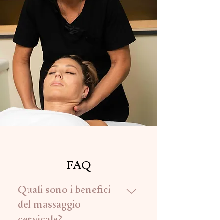
FAQ
Quali sono i benefici
del massaggio
cervicale?