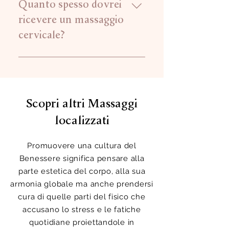
massaggiatore utilizzerà varie
Quanto spesso dovrei
tecniche per rilassare e lenire i
ricevere un massaggio
muscoli del collo.
cervicale?
La frequenza dipende dalle tue
esigenze e condizioni. Alcune
persone beneficiano di un
massaggio settimanale, mentre
Scopri altri Massaggi
altre preferiscono trattamenti meno
localizzati
frequenti. Consulta il tuo
massaggiatore per una consulenza
personalizzata.
Promuovere una cultura del
Benessere significa pensare alla
parte estetica del corpo, alla sua
armonia globale ma anche prendersi
cura di quelle parti del fisico che
accusano lo stress e le fatiche
quotidiane proiettandole in