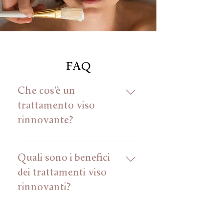
FAQ
Che cos'è un
trattamento viso
rinnovante?
Un trattamento viso rinnovante è
un processo volto a migliorare la
Quali sono i benefici
salute e l'aspetto della pelle del
dei trattamenti viso
viso, spesso attraverso esfoliazione,
rinnovanti?
idratazione e l'uso di ingredienti
benefici.
I benefici includono un