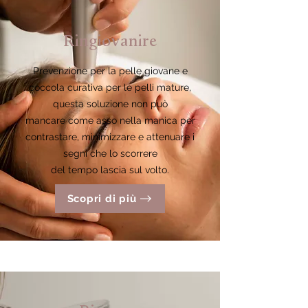
Ringiovanire
Prevenzione per la pelle giovane e
coccola curativa per le pelli mature,
questa soluzione non può
mancare come asso nella manica per
contrastare, minimizzare e attenuare i
segni che lo scorrere
del tempo lascia sul volto.
Scopri di più