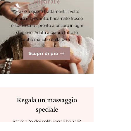
Riparare
Grazie a questi trattamenti il volto
appare ringiovanito, l’incarnato fresco
e
splendente, pronto a brillare in ogni
stagione. Adatti a curare tutte le
problematiche della pelle.
Scopri di più
Regala un massaggio
speciale
Stanca/o dei soliti regali banali?
Dai un’occhiata alle esperienze di