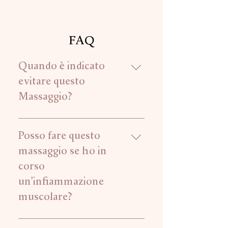
FAQ
Quando è indicato
evitare questo
Massaggio?
Questa pratica curativa è
sconsigliata in caso di; ipertensione
Posso fare questo
arteriosa, disturbi cardiaci, presenza
massaggio se ho in
di pace-maker, osteoporosi,
corso
gravidanza, discopatie o ernie gravi.
un’infiammazione
muscolare?
Il nostro consiglio professionale è